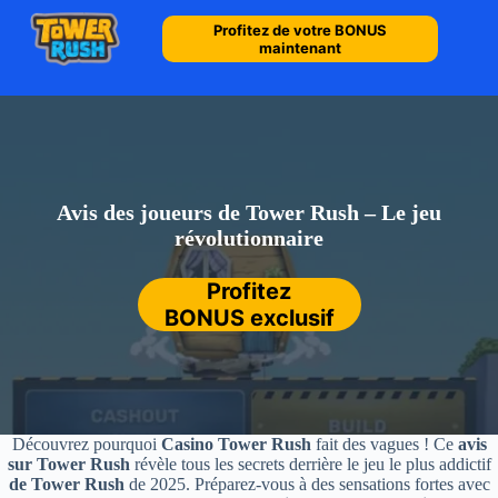
Passer
au
Profitez de votre BONUS
contenu
maintenant
Avis des joueurs de Tower Rush – Le jeu
révolutionnaire
Profitez
BONUS exclusif
Découvrez pourquoi
Casino Tower Rush
fait des vagues ! Ce
avis
sur Tower Rush
révèle tous les secrets derrière le jeu le plus addictif
de Tower Rush
de 2025. Préparez-vous à des sensations fortes avec