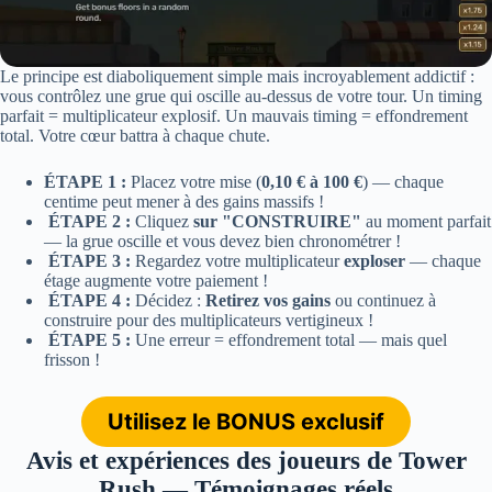
Le principe est diaboliquement simple mais incroyablement addictif :
vous contrôlez une grue qui oscille au-dessus de votre tour. Un timing
parfait = multiplicateur explosif. Un mauvais timing = effondrement
total. Votre cœur battra à chaque chute.
ÉTAPE 1 :
Placez votre mise (
0,10 € à 100 €
) — chaque
centime peut mener à des gains massifs !
ÉTAPE 2 :
Cliquez
sur "CONSTRUIRE"
au moment parfait
— la grue oscille et vous devez bien chronométrer !
ÉTAPE 3 :
Regardez votre multiplicateur
exploser
— chaque
étage augmente votre paiement !
ÉTAPE 4 :
Décidez :
Retirez vos gains
ou continuez à
construire pour des multiplicateurs vertigineux !
ÉTAPE 5 :
Une erreur = effondrement total — mais quel
frisson !
Utilisez le BONUS exclusif
Avis et expériences des joueurs de Tower
Rush — Témoignages réels