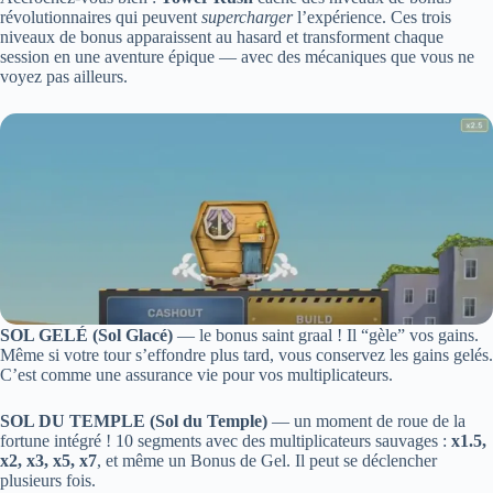
révolutionnaires qui peuvent
supercharger
l’expérience. Ces trois
niveaux de bonus apparaissent au hasard et transforment chaque
session en une aventure épique — avec des mécaniques que vous ne
voyez pas ailleurs.
SOL GELÉ (Sol Glacé)
— le bonus saint graal ! Il “gèle” vos gains.
Même si votre tour s’effondre plus tard, vous conservez les gains gelés.
C’est comme une assurance vie pour vos multiplicateurs.
SOL DU TEMPLE (Sol du Temple)
— un moment de roue de la
fortune intégré ! 10 segments avec des multiplicateurs sauvages :
x1.5,
x2, x3, x5, x7
, et même un Bonus de Gel. Il peut se déclencher
plusieurs fois.